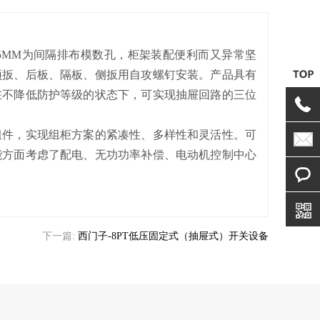
5MM为间隔排布模数孔，柜架装配便利而又异常坚
顶扳、后板、隔板、侧扳用自攻螺钉安装。产品具有
在不降低防护等级的状态下，可实现抽屉回路的三位
件，实现组柜方案的紧凑性、多样性和灵活性。可
能方面考虑了配电、无功功率补偿、电动机控制中心
下一篇:
西门子-8PT低压固定式（抽屉式）开关设备